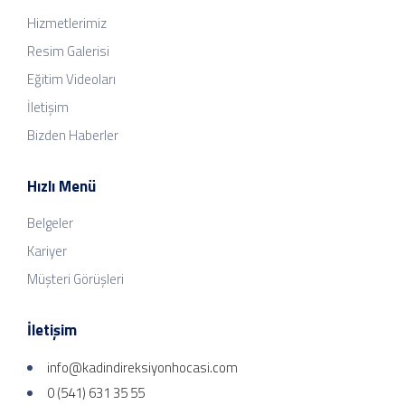
Hizmetlerimiz
Resim Galerisi
Eğitim Videoları
İletişim
Bizden Haberler
Hızlı Menü
Belgeler
Kariyer
Müşteri Görüşleri
İletişim
info@kadindireksiyonhocasi.com
0 (541) 631 35 55