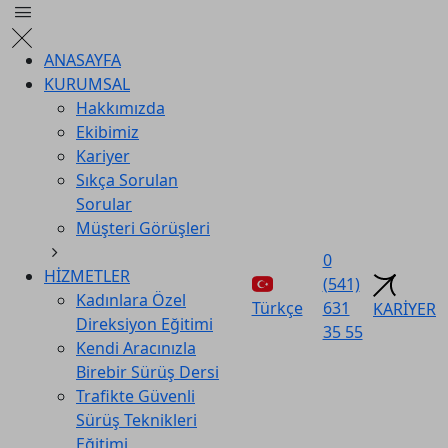
ANASAYFA
KURUMSAL
Hakkımızda
Ekibimiz
Kariyer
Sıkça Sorulan
Sorular
Müşteri Görüşleri
0
HİZMETLER
(541)
Kadınlara Özel
Türkçe
631
KARİYER
Direksiyon Eğitimi
35 55
Kendi Aracınızla
Birebir Sürüş Dersi
Trafikte Güvenli
Sürüş Teknikleri
Eğitimi