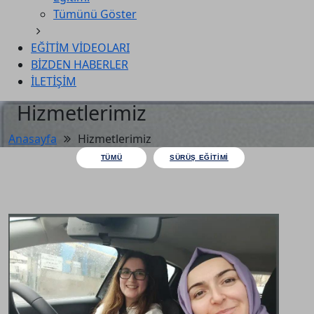
Tümünü Göster
EĞİTİM VİDEOLARI
BİZDEN HABERLER
İLETİŞİM
Hizmetlerimiz
Anasayfa
Hizmetlerimiz
TÜMÜ
SÜRÜŞ EĞITIMI