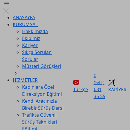
ANASAYFA
KURUMSAL
Hakkımızda
Ekibimiz
Kariyer
Sıkça Sorulan
Sorular
Müşteri Görüşleri
0
HİZMETLER
(541)
Kadınlara Özel
Türkçe
631
KARİYER
Direksiyon Eğitimi
35 55
Kendi Aracınızla
Birebir Sürüş Dersi
Trafikte Güvenli
Sürüş Teknikleri
Eğitimi